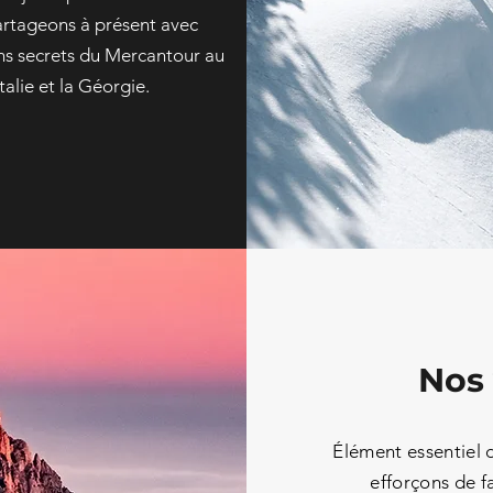
artageons à présent avec
ns secrets du Mercantour au
talie et la Géorgie.
Nos 
Élément
essentiel 
efforçons de fa