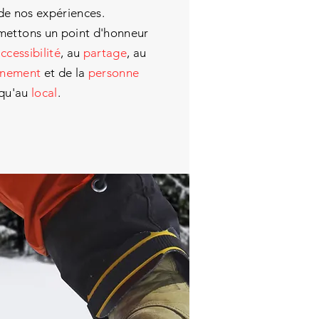
e nos expériences.
s mettons un
point d'honneur
accessibilité
,
au
partage
, au
nnement
et de la
personne
 qu'au
local
.