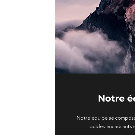
Notre é
Notre
équipe se compose
g
uides encadrants e