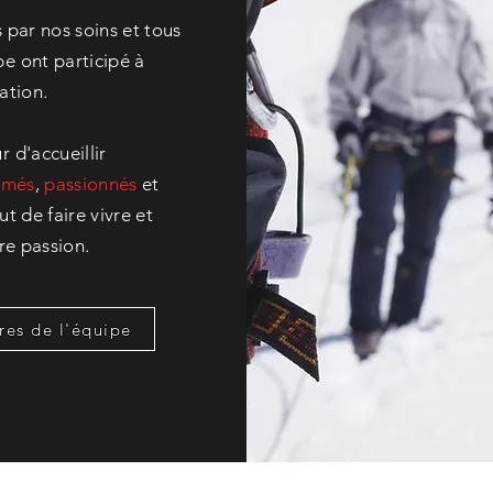
 par nos soins et tous
e ont participé à
ation.
ur
d'accueillir
ômés
,
passionnés
et
t de faire vivre et
tre
passion
.
res de l'équipe