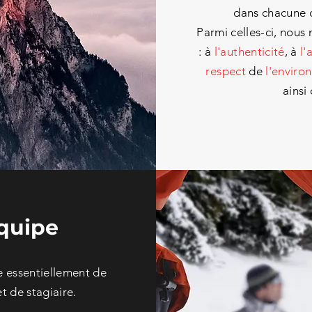
dans
chacune
d
Parmi
celles-ci, nou
: à
l'authenticité
, à
l'
respect
de
l'enviro
ainsi
quipe
 essentiellement
de
t de s
tagiaire.