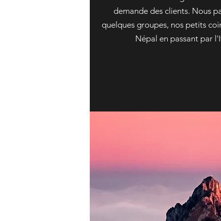
demande des clients. Nous p
quelques groupes, nos petits coi
Népal en passant par l'I