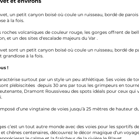
vet et environs
vet, un petit canyon boisé où coule un ruisseau, bordé de paroi
e à la fois.
 roches volcaniques de couleur rouge, les gorges offrent de be
n, et un des sites d'escalade majeurs du Var .
vet sont un petit canyon boisé où coule un ruisseau, bordé de p
 grandiose à la fois.
us !
caractérise surtout par un style un peu athlétique. Ses voies de 
 sont plébiscitées depuis 30 ans par tous les grimpeurs en tourné
ieutenante, Dramont Roussiveau des spots idéals pour ceux qui veu
i.
mposé d’une vingtaine de voies jusqu’à 25 mètres de hauteur du 4
es c’est un tout autre monde avec des voies pour les sportifs de
t chênes centenaires, découvrez le décor magique d’un voyage i
pprécierez le calme et la fraîcheur de la rivière le Blavet.