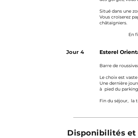
Situé dans une zon
Vous croiserez pap
châtaigniers.
En f
Jour 4
Esterel Orient
Barre de roussive
Le choix est vast
Une dernière journ
à pied du parking
Fin du séjour, la
Disponibilités et 