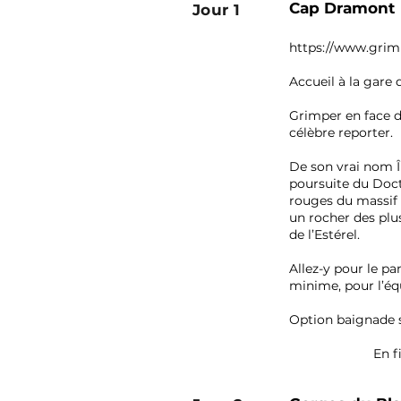
Cap
Dramont
Jour 1
https://www.grim
Accueil à la gare
Grimper en face de
célèbre reporter.
De son vrai nom Îl
poursuite du Doct
rouges du massif d
un rocher des plu
de l’Estérel.
Allez-y pour le pa
minime, pour l’éq
Option baignade 
En f