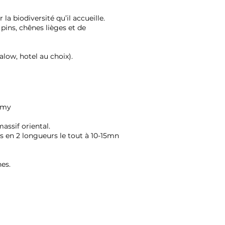
a biodiversité qu’il accueille.
 pins, chênes lièges et de
low, hotel au choix).
lémy
assif oriental.
es en 2 longueurs le tout à 10-15mn
es.