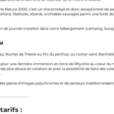
e Natura 2000, c’est un site protégé et donc exceptionnel de par l
illons, libellules, lézards, orchidées sauvages parmi une forêt de
in de journée transfert dans votre hébergement (camping, bunga
al
au; Rochet de Théole ou Pic du perthus. ou rocher saint Barthé
e pour une dernière immersion en terre de Rhyolite au coeur du m
ée plus douce en cotation et avec la possibilité de faire des voi
.
 tête pleine d’images polychromes et de senteurs méditerranéenn
tarifs :