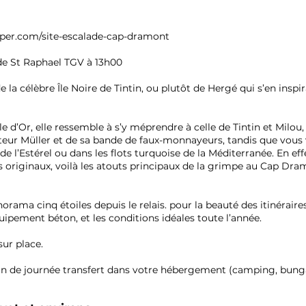
per.com/site-escalade-cap-dramont
 de St Raphael TGV à 13h00
 la célèbre Île Noire de Tintin, ou plutôt de Hergé qui s’en inspi
e d’Or, elle ressemble à s’y méprendre à celle de Tintin et Milou
eur Müller et de sa bande de faux-monnayeurs, tandis que vous vo
e l’Estérel ou dans les flots turquoise de la Méditerranée. En eff
s originaux, voilà les atouts principaux de la grimpe au Cap Dra
norama cinq étoiles depuis le relais. pour la beauté des itinérai
uipement béton, et les conditions idéales toute l’année.
sur place.
in de journée transfert dans votre hébergement (camping, bunga