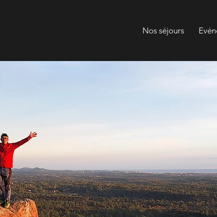
Nos séjours
Evén