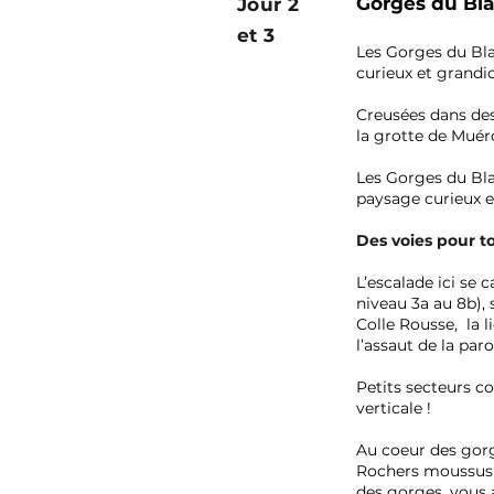
Gorges du Bla
Jour 2
et 3
Les Gorges du Bla
curieux et grandios
Creusées dans des
la grotte de Muéro
Les Gorges du Bla
paysage curieux et
Des voies pour to
L’escalade ici se 
niveau 3a au 8b),
Colle Rousse, la l
l’assaut de la paro
Petits secteurs co
verticale !
Au coeur des gorg
Rochers moussus e
des gorges, vous a