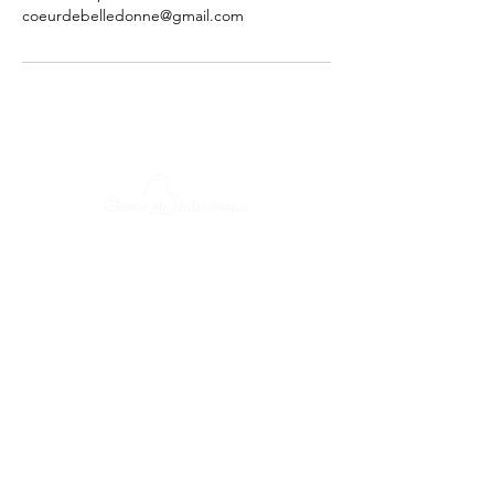
coeurdebelledonne@gmail.com
Profiteur de Nature
info@coeurdebelledonne.com
+33.(0).6.35 55 29 87
Découvrir nos séjours
Crédit photos