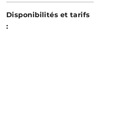
Disponibilités et tarifs
:
Nous contacter
pour
connaître les tarifs
et les prochains
départs
Reserver