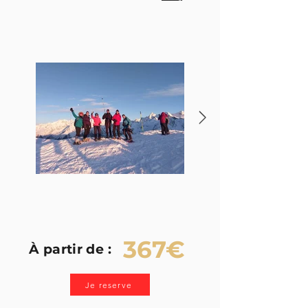
367€
​À partir de :
Je reserve